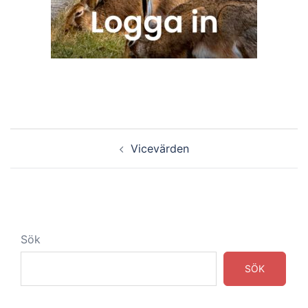
Inläggsnavigering
Vicevärden
Sök
SÖK