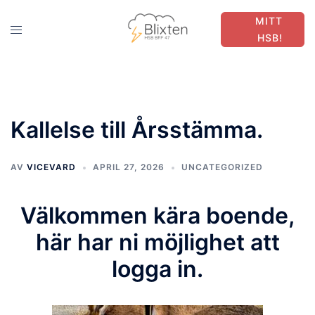
Hoppa
MITT
till
Slå
HSB!
innehåll
på/av
meny
Kallelse till Årsstämma.
AV
VICEVARD
APRIL 27, 2026
UNCATEGORIZED
Välkommen kära boende,
här har ni möjlighet att
logga in.