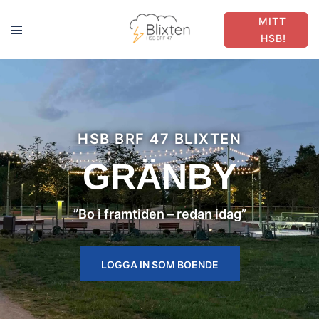
MITT
HSB!
HSB BRF 47 BLIXTEN
GRÄNBY
”Bo i framtiden – redan idag”
LOGGA IN SOM BOENDE