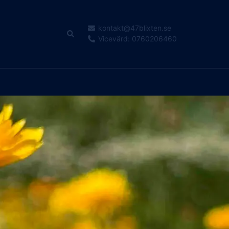
kontakt@47blixten.se
Vicevärd: 0760206460