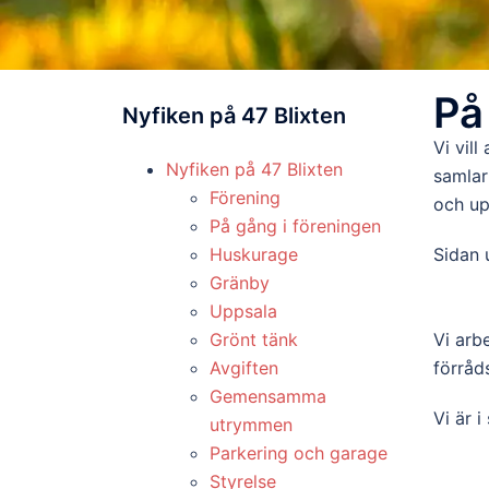
På
Nyfiken på 47 Blixten
Vi vil
Nyfiken på 47 Blixten
samlar
Förening
och upp
På gång i föreningen
Huskurage
Sidan 
Gränby
Uppsala
Grönt tänk
Vi arb
Avgiften
förråd
Gemensamma
Vi är i
utrymmen
Parkering och garage
Styrelse