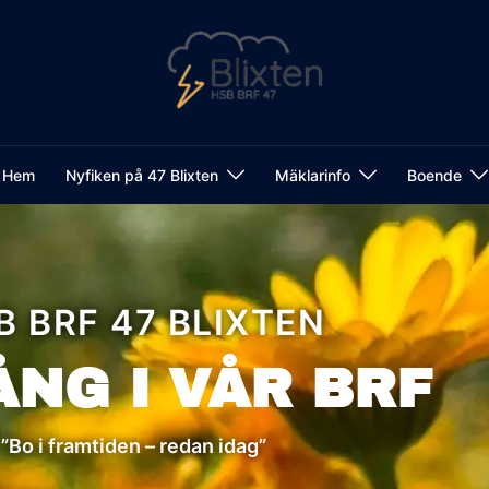
Hem
Nyfiken på 47 Blixten
Mäklarinfo
Boende
B BRF 47 BLIXTEN
ÅNG I VÅR BRF
”Bo i framtiden – redan idag”