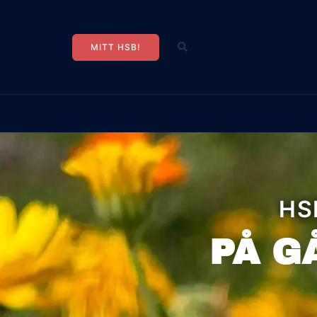
MITT HSB!
HS
PÅ G