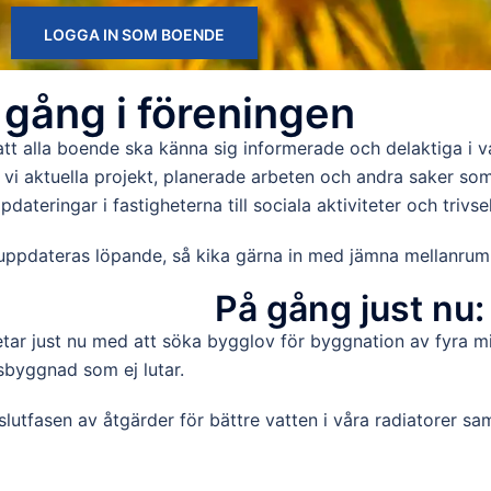
LOGGA IN SOM BOENDE
 gång i föreningen
l att alla boende ska känna sig informerade och delaktiga i 
 vi aktuella projekt, planerade arbeten och andra saker so
dateringar i fastigheterna till sociala aktiviteter och trivse
uppdateras löpande, så kika gärna in med jämna mellanrum f
På gång just nu:
etar just nu med att söka bygglov för byggnation av fyra mi
sbyggnad som ej lutar.
 slutfasen av åtgärder för bättre vatten i våra radiatorer sa