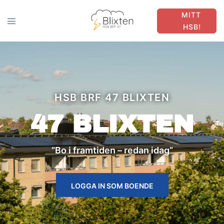
MITT
HSB!
HSB BRF 47 BLIXTEN
47 BLIXTEN
”Bo i framtiden – redan idag”
LOGGA IN SOM BOENDE