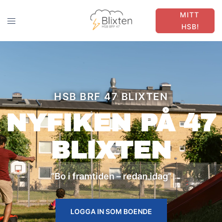
MITT
HSB!
HSB BRF 47 BLIXTEN
NYFIKEN PÅ 47
BLIXTEN
”Bo i framtiden – redan idag”
LOGGA IN SOM BOENDE